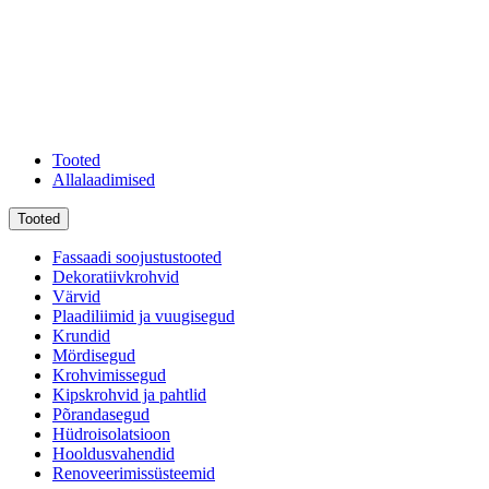
Tooted
Allalaadimised
Tooted
Fassaadi soojustustooted
Dekoratiivkrohvid
Värvid
Plaadiliimid ja vuugisegud
Krundid
Mördisegud
Krohvimissegud
Kipskrohvid ja pahtlid
Põrandasegud
Hüdroisolatsioon
Hooldusvahendid
Renoveerimissüsteemid