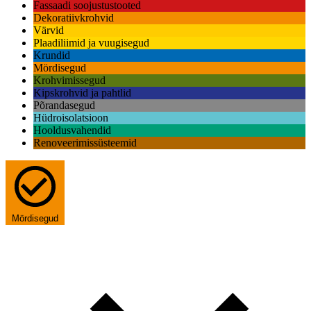
Fassaadi soojustustooted
Dekoratiivkrohvid
Värvid
Plaadiliimid ja vuugisegud
Krundid
Mördisegud
Krohvimissegud
Kipskrohvid ja pahtlid
Põrandasegud
Hüdroisolatsioon
Hooldusvahendid
Renoveerimissüsteemid
Mördisegud