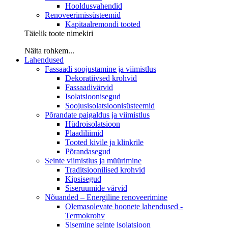
Hooldusvahendid
Renoveerimissüsteemid
Kapitaalremondi tooted
Täielik toote nimekiri
Näita rohkem...
Lahendused
Fassaadi soojustamine ja viimistlus
Dekoratiivsed krohvid
Fassaadivärvid
Isolatsioonisegud
Soojusisolatsioonisüsteemid
Põrandate paigaldus ja viimistlus
Hüdroisolatsioon
Plaadiliimid
Tooted kivile ja klinkrile
Põrandasegud
Seinte viimistlus ja müürimine
Traditsioonilised krohvid
Kipsisegud
Siseruumide värvid
Nõuanded – Energiline renoveerimine
Olemasolevate hoonete lahendused -
Termokrohv
Sisemine seinte isolatsioon