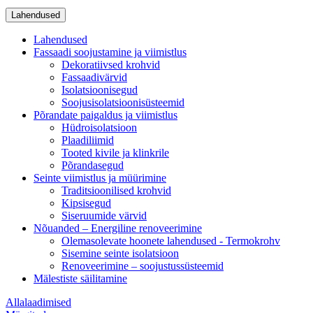
Lahendused
Lahendused
Fassaadi soojustamine ja viimistlus
Dekoratiivsed krohvid
Fassaadivärvid
Isolatsioonisegud
Soojusisolatsioonisüsteemid
Põrandate paigaldus ja viimistlus
Hüdroisolatsioon
Plaadiliimid
Tooted kivile ja klinkrile
Põrandasegud
Seinte viimistlus ja müürimine
Traditsioonilised krohvid
Kipsisegud
Siseruumide värvid
Nõuanded – Energiline renoveerimine
Olemasolevate hoonete lahendused - Termokrohv
Sisemine seinte isolatsioon
Renoveerimine – soojustussüsteemid
Mälestiste säilitamine
Allalaadimised