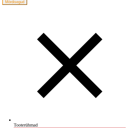
Mördisegud
Tooterühmad