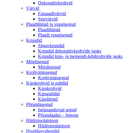
Dekoratiivkrohvid
Värvid
Fassaadivärvid
Sisevärvid
Plaadiliimid ja vuugisegud
Plaadiliimid
Plaadi vuugisegud
Krundid
Sügavkrundid
Krundid dekoratiivkrohvide jaoks
Krundid kips- ja tsemendi-lubikrohvide jaoks
Mördisegud
Mördisegud
Krohvimissegud
Krohvimissegud
Kipskrohvid ja pahtlid
Kipskrohvid
Kipspahtlid
Kipsliimid
Põrandasegud
Isetasanduvad segud
Põrandaalus – betoon
Hüdroisolatsioon
Hüdroisolatsioon
Hooldusvahendid