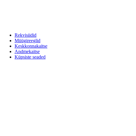
Rekvisiidid
Müügireeglid
Keskkonnakaitse
Andmekaitse
Küpsiste seaded