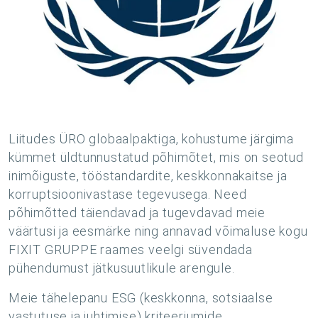
Liitudes ÜRO globaalpaktiga, kohustume järgima
kümmet üldtunnustatud põhimõtet, mis on seotud
inimõiguste, tööstandardite, keskkonnakaitse ja
korruptsioonivastase tegevusega. Need
põhimõtted täiendavad ja tugevdavad meie
väärtusi ja eesmärke ning annavad võimaluse kogu
FIXIT GRUPPE raames veelgi süvendada
pühendumust jätkusuutlikule arengule.
Meie tähelepanu ESG (keskkonna, sotsiaalse
vastutuse ja juhtimise) kriteeriumide