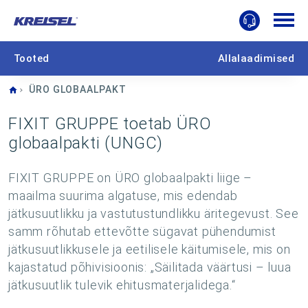
Tooted
Allalaadimised
Home
ÜRO GLOBAALPAKT
FIXIT GRUPPE toetab ÜRO
globaalpakti (UNGC)
FIXIT GRUPPE on ÜRO globaalpakti liige –
maailma suurima algatuse, mis edendab
jätkusuutlikku ja vastutustundlikku äritegevust. See
samm rõhutab ettevõtte sügavat pühendumist
jätkusuutlikkusele ja eetilisele käitumisele, mis on
kajastatud põhivisioonis: „Säilitada väärtusi – luua
jätkusuutlik tulevik ehitusmaterjalidega.“