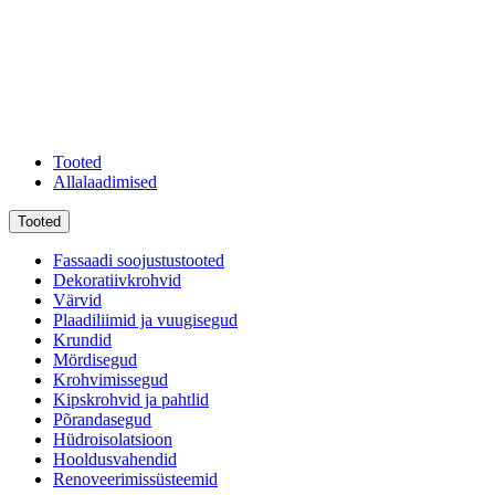
Tooted
Allalaadimised
Tooted
Fassaadi soojustustooted
Dekoratiivkrohvid
Värvid
Plaadiliimid ja vuugisegud
Krundid
Mördisegud
Krohvimissegud
Kipskrohvid ja pahtlid
Põrandasegud
Hüdroisolatsioon
Hooldusvahendid
Renoveerimissüsteemid