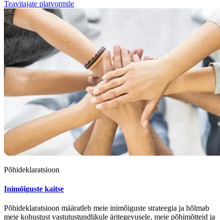
Teavitajate platvormile
Põhideklaratsioon
Inimõiguste kaitse
Põhideklaratsioon määratleb meie inimõiguste strateegia ja hõlmab
meie kohustust vastutustundlikule äritegevusele, meie põhimõtteid ja