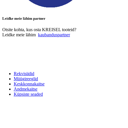
Leidke meie lähim partner
Otsite kohta, kus osta KREISEL tooteid?
Leidke meie lähim
kaubanduspartner
Rekvisiidid
Müügireeglid
Keskkonnakaitse
Andmekaitse
Küpsiste seaded