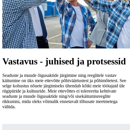
Vastavus - juhised ja protsessid
Seaduste ja muude õigusaktide järgimine ning reeglitele vastav
käitumine on üks meie ettevõtte põhiväärtustest ja põhimõtetest. See
selge kohustus nõuete järgimiseks ühendab kõiki meie töötajaid üle
riigipiiride ja kultuuride. Meie ettevõttes ei tolereerita kehtivate
seaduste ja muude õigusaktide ning/või sisekäitumisreeglite
rikkumisi, mida oleks võimalik ennetavalt tõhusate meetmetega
vältida.