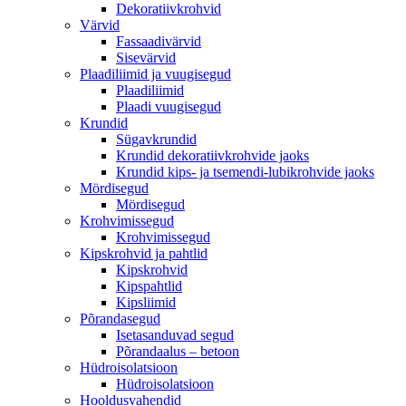
Dekoratiivkrohvid
Värvid
Fassaadivärvid
Sisevärvid
Plaadiliimid ja vuugisegud
Plaadiliimid
Plaadi vuugisegud
Krundid
Sügavkrundid
Krundid dekoratiivkrohvide jaoks
Krundid kips- ja tsemendi-lubikrohvide jaoks
Mördisegud
Mördisegud
Krohvimissegud
Krohvimissegud
Kipskrohvid ja pahtlid
Kipskrohvid
Kipspahtlid
Kipsliimid
Põrandasegud
Isetasanduvad segud
Põrandaalus – betoon
Hüdroisolatsioon
Hüdroisolatsioon
Hooldusvahendid