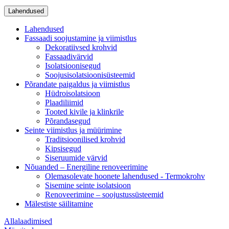
Lahendused
Lahendused
Fassaadi soojustamine ja viimistlus
Dekoratiivsed krohvid
Fassaadivärvid
Isolatsioonisegud
Soojusisolatsioonisüsteemid
Põrandate paigaldus ja viimistlus
Hüdroisolatsioon
Plaadiliimid
Tooted kivile ja klinkrile
Põrandasegud
Seinte viimistlus ja müürimine
Traditsioonilised krohvid
Kipsisegud
Siseruumide värvid
Nõuanded – Energiline renoveerimine
Olemasolevate hoonete lahendused - Termokrohv
Sisemine seinte isolatsioon
Renoveerimine – soojustussüsteemid
Mälestiste säilitamine
Allalaadimised