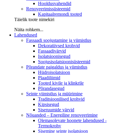
Hooldusvahendid
Renoveerimissüsteemid
Kapitaalremondi tooted
Täielik toote nimekiri
Näita rohkem...
Lahendused
Fassaadi soojustamine ja viimistlus
Dekoratiivsed krohvid
Fassaadivärvid
Isolatsioonisegud
Soojusisolatsioonisüsteemid
Põrandate paigaldus ja viimistlus
Hüdroisolatsioon
Plaadiliimid
Tooted kivile ja klinkrile
Põrandasegud
Seinte viimistlus ja müürimine
Traditsioonilised krohvid
Kipsisegud
Siseruumide värvid
Nõuanded – Energiline renoveerimine
Olemasolevate hoonete lahendused -
Termokrohv
Sisemine seinte isolatsioon