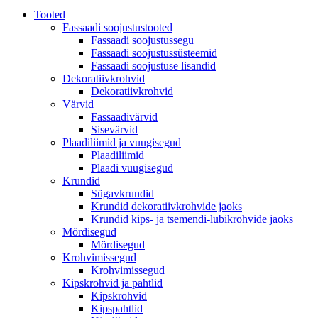
Tooted
Fassaadi soojustustooted
Fassaadi soojustussegu
Fassaadi soojustussüsteemid
Fassaadi soojustuse lisandid
Dekoratiivkrohvid
Dekoratiivkrohvid
Värvid
Fassaadivärvid
Sisevärvid
Plaadiliimid ja vuugisegud
Plaadiliimid
Plaadi vuugisegud
Krundid
Sügavkrundid
Krundid dekoratiivkrohvide jaoks
Krundid kips- ja tsemendi-lubikrohvide jaoks
Mördisegud
Mördisegud
Krohvimissegud
Krohvimissegud
Kipskrohvid ja pahtlid
Kipskrohvid
Kipspahtlid