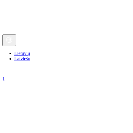
Lietuvių
Latviešu
1