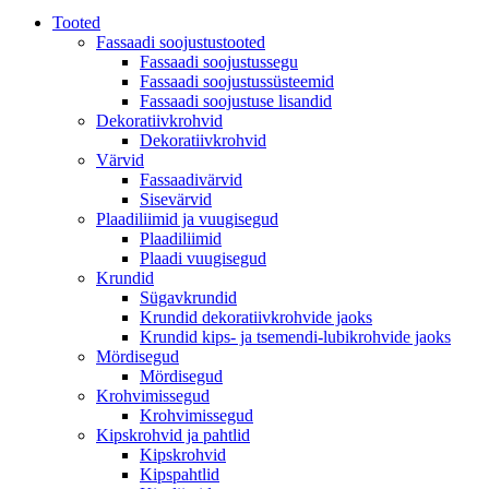
Tooted
Fassaadi soojustustooted
Fassaadi soojustussegu
Fassaadi soojustussüsteemid
Fassaadi soojustuse lisandid
Dekoratiivkrohvid
Dekoratiivkrohvid
Värvid
Fassaadivärvid
Sisevärvid
Plaadiliimid ja vuugisegud
Plaadiliimid
Plaadi vuugisegud
Krundid
Sügavkrundid
Krundid dekoratiivkrohvide jaoks
Krundid kips- ja tsemendi-lubikrohvide jaoks
Mördisegud
Mördisegud
Krohvimissegud
Krohvimissegud
Kipskrohvid ja pahtlid
Kipskrohvid
Kipspahtlid