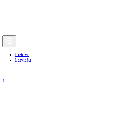
Lietuvių
Latviešu
1