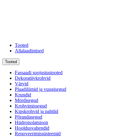
Tooted
Allalaadimised
Tooted
Fassaadi soojustustooted
Dekoratiivkrohvid
Värvid
Plaadiliimid ja vuugisegud
Krundid
Mördisegud
Krohvimissegud
Kipskrohvid ja pahtlid
Põrandasegud
Hüdroisolatsioon
Hooldusvahendid
Renoveerimissüsteemid