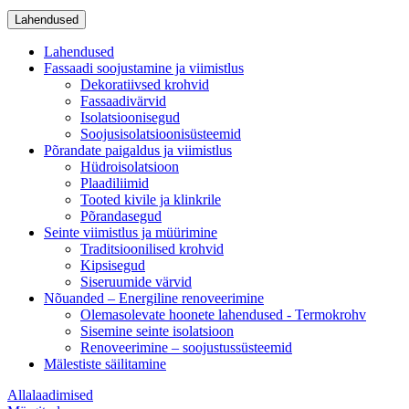
Lahendused
Lahendused
Fassaadi soojustamine ja viimistlus
Dekoratiivsed krohvid
Fassaadivärvid
Isolatsioonisegud
Soojusisolatsioonisüsteemid
Põrandate paigaldus ja viimistlus
Hüdroisolatsioon
Plaadiliimid
Tooted kivile ja klinkrile
Põrandasegud
Seinte viimistlus ja müürimine
Traditsioonilised krohvid
Kipsisegud
Siseruumide värvid
Nõuanded – Energiline renoveerimine
Olemasolevate hoonete lahendused - Termokrohv
Sisemine seinte isolatsioon
Renoveerimine – soojustussüsteemid
Mälestiste säilitamine
Allalaadimised