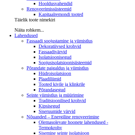
Hooldusvahendid
Renoveerimissüsteemid
Kapitaalremondi tooted
Täielik toote nimekiri
Näita rohkem...
Lahendused
Fassaadi soojustamine ja viimistlus
Dekoratiivsed krohvid
Fassaadivärvid
Isolatsioonisegud
Soojusisolatsioonisüsteemid
Põrandate paigaldus ja viimistlus
Hüdroisolatsioon
Plaadiliimid
Tooted kivile ja klinkrile
Põrandasegud
Seinte viimistlus ja müürimine
Traditsioonilised krohvid
Kipsisegud
Siseruumide värvid
Nõuanded – Energiline renoveerimine
Olemasolevate hoonete lahendused -
Termokrohv
Sisemine seinte isolatsioon