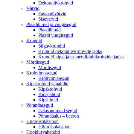
Dekoratiivkrohvid
Värvid
Fassaadivärvid
Sisevärvid
Plaadiliimid ja vuugisegud
Plaadiliimid
Plaadi vuugisegud
Krundid
Sügavkrundid
Krundid dekoratiivkrohvide jaoks
Krundid kips- ja tsemendi-lubikrohvide jaoks
Mördisegud
Mördisegud
Krohvimissegud
Krohvimissegud
Kipskrohvid ja pahtlid
Kipskrohvid
Kipspahtlid
Kipsliimid
Põrandasegud
Isetasanduvad segud
Põrandaalus – betoon
Hüdroisolatsioon
Hüdroisolatsioon
Hooldusvahendid